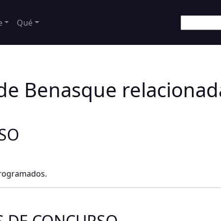
e
Qué
 de Benasque relacionad
RSO
programados.
S DE CONCURSO