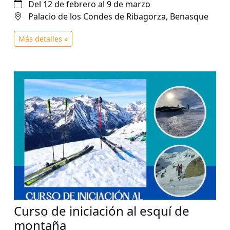
Del 12 de febrero al 9 de marzo
h. Alumnos de guitarra9 marzo, 17:30 h. Alumnos
Palacio de los Condes de Ribagorza, Benasque
de violín y guitarra
Más detalles »
Curso de iniciación al esquí de
montaña