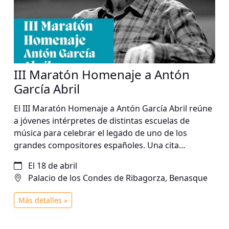
III Maratón Homenaje a Antón
García Abril
El III Maratón Homenaje a Antón García Abril reúne
a jóvenes intérpretes de distintas escuelas de
música para celebrar el legado de uno de los
grandes compositores españoles. Una cita
emocionante donde talento, formación y pasión
El 18 de abril
por la música se unen en un reconocimiento
Palacio de los Condes de Ribagorza, Benasque
colectivo a su obra.
Más detalles »