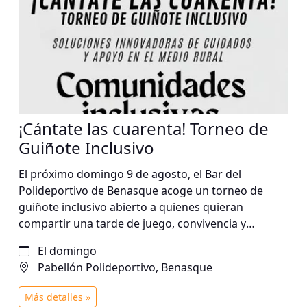
¡Cántate las cuarenta! Torneo de
Guiñote Inclusivo
El próximo domingo 9 de agosto, el Bar del
Polideportivo de Benasque acoge un torneo de
guiñote inclusivo abierto a quienes quieran
compartir una tarde de juego, convivencia y
participación. Una iniciativa que apuesta por la
El domingo
inclusión social y el fortalecimiento de la
Pabellón Polideportivo, Benasque
comunidad en el medio rural.
Más detalles »