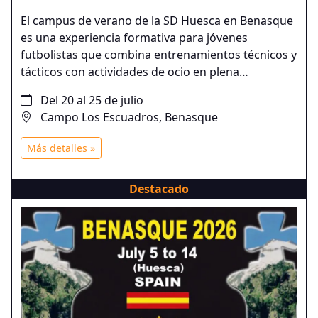
El campus de verano de la SD Huesca en Benasque
es una experiencia formativa para jóvenes
futbolistas que combina entrenamientos técnicos y
tácticos con actividades de ocio en plena
naturaleza del Pirineo, en el mismo entorno donde
Del 20 al 25 de julio
el primer equipo realiza su pretemporada.
Campo Los Escuadros, Benasque
Más detalles »
Destacado