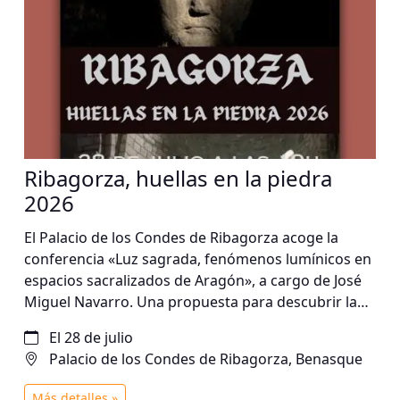
Ribagorza, huellas en la piedra
2026
El Palacio de los Condes de Ribagorza acoge la
conferencia «Luz sagrada, fenómenos lumínicos en
espacios sacralizados de Aragón», a cargo de José
Miguel Navarro. Una propuesta para descubrir la
relación entre la luz, la arquitectura y los espacios
El 28 de julio
sagrados del territorio aragonés.
Palacio de los Condes de Ribagorza, Benasque
Más detalles »