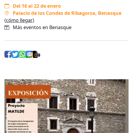
Del 16 al 22 de enero
Palacio de los Condes de Ribagorza
, Benasque
(
cómo llegar
)
Más eventos en Benasque