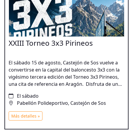
XXIII Torneo 3x3 Pirineos
El sábado 15 de agosto, Castejón de Sos vuelve a
convertirse en la capital del baloncesto 3x3 con la
vigésimo tercera edición del Torneo 3x3 Pirineos,
una cita de referencia en Aragón. Disfruta de una
jornada de deporte, espectáculo y diversión en
El sábado
pleno Valle de Benasque, con más de 2.500 € en
Pabellón Polideportivo, Castejón de Sos
premios y actividades para todos los participantes.
Más detalles »