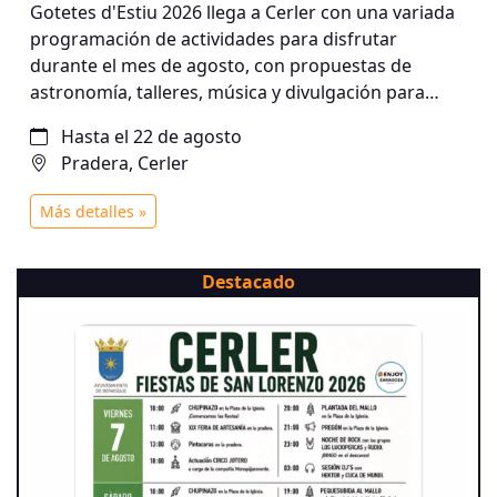
Gotetes d'Estiu 2026 llega a Cerler con una variada
programación de actividades para disfrutar
durante el mes de agosto, con propuestas de
astronomía, talleres, música y divulgación para
todos los públicos. ¡Una completa agenda de
Hasta el 22 de agosto
verano para disfrutar en compañía!
Pradera, Cerler
Más detalles »
Destacado