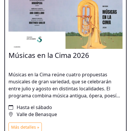
Músicas en la Cima 2026
Músicas en la Cima reúne cuatro propuestas
musicales de gran variedad, que se celebrarán
entre julio y agosto en distintas localidades. El
programa combina música antigua, ópera, poesía y
canciones españolas, junto a las propuestas
Hasta el sábado
innovadoras del violonchelista Matthieu Saglio y un
Valle de Benasque
recorrido por distintas épocas y estilos de la mano
de Ana Corellano y Tomás Basavilbaso. Una
Más detalles »
programación que acerca la música clásica y de