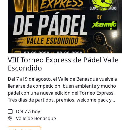
VIII Torneo Express de Pádel Valle
Escondido
Del 7 al 9 de agosto, el Valle de Benasque vuelve a
llenarse de competición, buen ambiente y mucho
pádel con una nueva edición del Torneo Express.
Tres días de partidos, premios, welcome pack y
sedes repartidas entre Benasque, Anciles, Sahún y
Del 7 a hoy
Castejón de Sos. ¡Inscríbete y disfruta de un fin de
Valle de Benasque
semana de deporte en un entorno único!