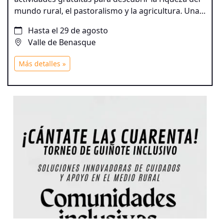
mundo rural, el pastoralismo y la agricultura. Una
propuesta para disfrutar del patrimonio natural y
Hasta el 29 de agosto
cultural del territorio a través de experiencias
Valle de Benasque
participativas para todos los públicos.
Más detalles »