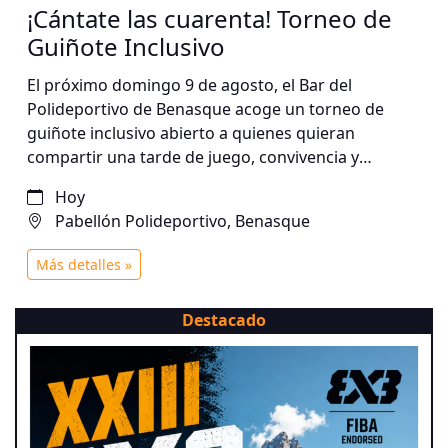
¡Cántate las cuarenta! Torneo de
Guiñote Inclusivo
El próximo domingo 9 de agosto, el Bar del
Polideportivo de Benasque acoge un torneo de
guiñote inclusivo abierto a quienes quieran
compartir una tarde de juego, convivencia y
participación. Una iniciativa que apuesta por la
Hoy
inclusión social y el fortalecimiento de la
Pabellón Polideportivo, Benasque
comunidad en el medio rural.
Más detalles »
Destacado