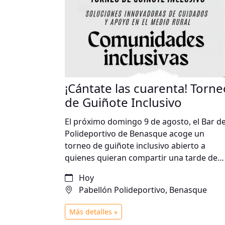
¡Cántate las cuarenta! Torne
de Guiñote Inclusivo
El próximo domingo 9 de agosto, el Bar de
Polideportivo de Benasque acoge un
torneo de guiñote inclusivo abierto a
quienes quieran compartir una tarde de
juego, convivencia y participación. Una
Hoy
iniciativa que apuesta por la inclusión
Pabellón Polideportivo, Benasque
social y el fortalecimiento de la comunida
en el medio rural.
Más detalles »