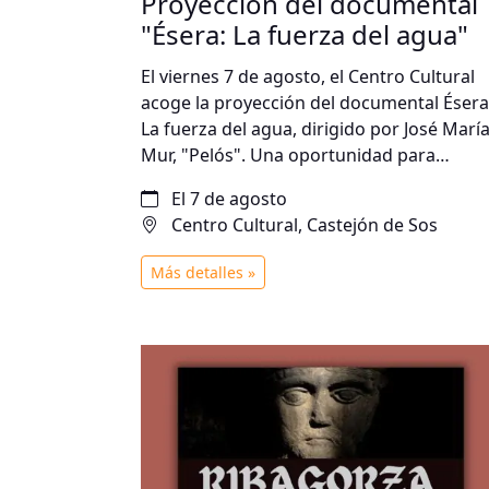
Proyección del documental
"Ésera: La fuerza del agua"
El viernes 7 de agosto, el Centro Cultural
acoge la proyección del documental Ésera
La fuerza del agua, dirigido por José Marí
Mur, "Pelós". Una oportunidad para
descubrir la historia, el paisaje y la
El 7 de agosto
importancia del río Ésera a través de un
Centro Cultural, Castejón de Sos
emocionante recorrido audiovisual.
Más detalles »