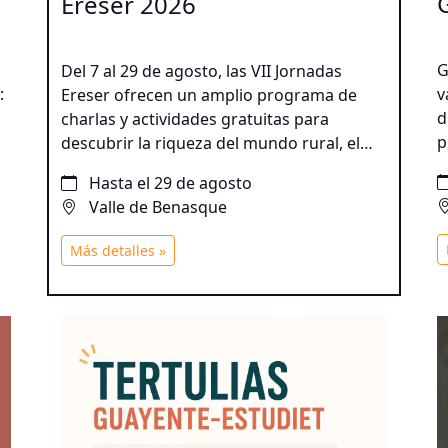
Ereser 2026
G
Del 7 al 29 de agosto, las VII Jornadas
:
v
Ereser ofrecen un amplio programa de
a
d
charlas y actividades gratuitas para
p
descubrir la riqueza del mundo rural, el
y
pastoralismo y la agricultura. Una
Hasta el 29 de agosto
c
propuesta para disfrutar del patrimonio
Valle de Benasque
e
natural y cultural del territorio a través de
experiencias participativas para todos los
Más detalles »
públicos.