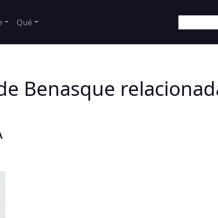
e
Qué
 de Benasque relacionad
A