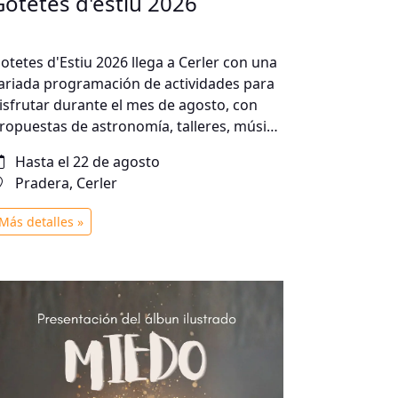
Gotetes d'estiu 2026
otetes d'Estiu 2026 llega a Cerler con una
ariada programación de actividades para
isfrutar durante el mes de agosto, con
ropuestas de astronomía, talleres, música
 divulgación para todos los públicos. ¡Una
Hasta el 22 de agosto
ompleta agenda de verano para disfrutar
Pradera, Cerler
n compañía!
Más detalles »