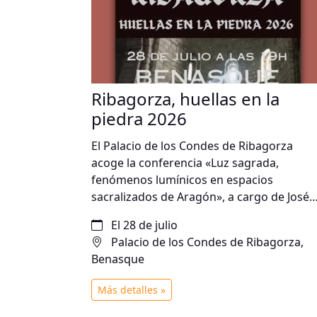
Ribagorza, huellas en la
piedra 2026
El Palacio de los Condes de Ribagorza
acoge la conferencia «Luz sagrada,
fenómenos lumínicos en espacios
sacralizados de Aragón», a cargo de José
Miguel Navarro. Una propuesta para
El 28 de julio
descubrir la relación entre la luz, la
Palacio de los Condes de Ribagorza,
arquitectura y los espacios sagrados del
Benasque
territorio aragonés.
Más detalles »