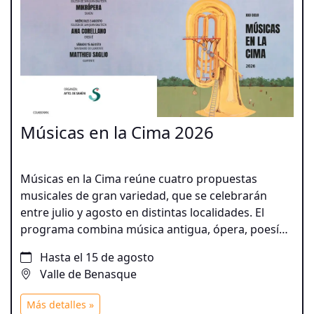
Músicas en la Cima 2026
Músicas en la Cima reúne cuatro propuestas
musicales de gran variedad, que se celebrarán
entre julio y agosto en distintas localidades. El
programa combina música antigua, ópera, poesía y
canciones españolas, junto a las propuestas
Hasta el 15 de agosto
innovadoras del violonchelista Matthieu Saglio y un
Valle de Benasque
recorrido por distintas épocas y estilos de la mano
de Ana Corellano y Tomás Basavilbaso. Una
Más detalles »
programación que acerca la música clásica y de