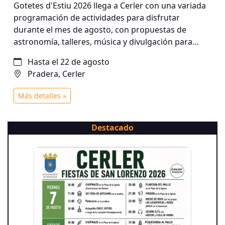
Gotetes d'Estiu 2026 llega a Cerler con una variada
programación de actividades para disfrutar
durante el mes de agosto, con propuestas de
astronomía, talleres, música y divulgación para
todos los públicos. ¡Una completa agenda de
Hasta el 22 de agosto
verano para disfrutar en compañía!
Pradera, Cerler
Más detalles »
Destacado