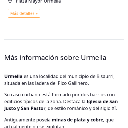
Plaza Mayor, Urmella
asegura estar dispuesta a resolver dos de los
principales problemas que están afectando a esta
Más detalles »
parte del Pirineo aragonés: las consecuencias del
cambio climático y la explotación turística del
territorio.
Más información sobre Urmella
Urmella
es una localidad del municipio de Bisaurri,
situada en las ladera del Pico Gallinero.
Su casco urbano está formado por dos barrios con
edificios típicos de la zona. Destaca la
Iglesia de San
Justo y San Pastor
, de estilo románico y del siglo XI.
Antiguamente poseía
minas de plata y cobre
, que
actualmente no se explotan.