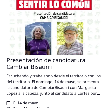
Presentación de candidatura
Cambiar Bisaurri
Escuchando y trabajando desde el territorio con los
del territorio. El domingo, 14 de mayo, se presenta
la candidatura de CambiarBisaurri con Margarita
López a la cabeza, junto al candidato a Cortes por
IU del Alto Aragon Vicente Guerrero. A las 13:30h en
El 14 de mayo
la plaza de Urmella (Bisaurri). Cambiar Bisaurri