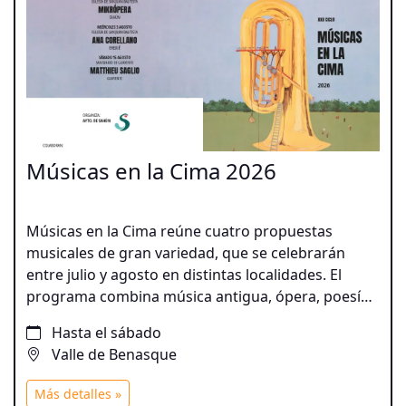
Músicas en la Cima 2026
Músicas en la Cima reúne cuatro propuestas
musicales de gran variedad, que se celebrarán
entre julio y agosto en distintas localidades. El
programa combina música antigua, ópera, poesía y
canciones españolas, junto a las propuestas
Hasta el sábado
innovadoras del violonchelista Matthieu Saglio y un
Valle de Benasque
recorrido por distintas épocas y estilos de la mano
de Ana Corellano y Tomás Basavilbaso. Una
Más detalles »
programación que acerca la música clásica y de