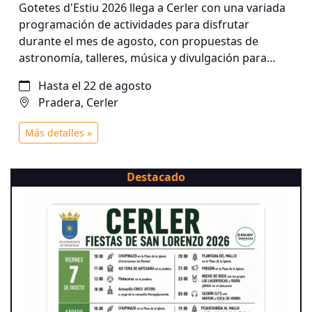
Gotetes d'Estiu 2026 llega a Cerler con una variada
programación de actividades para disfrutar
durante el mes de agosto, con propuestas de
astronomía, talleres, música y divulgación para
todos los públicos. ¡Una completa agenda de
Hasta el 22 de agosto
verano para disfrutar en compañía!
Pradera, Cerler
Más detalles »
Destacado