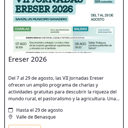
Ereser 2026
Del 7 al 29 de agosto, las VII Jornadas Ereser
ofrecen un amplio programa de charlas y
actividades gratuitas para descubrir la riqueza del
mundo rural, el pastoralismo y la agricultura. Una
propuesta para disfrutar del patrimonio natural y
Hasta el 29 de agosto
cultural del territorio a través de experiencias
Valle de Benasque
participativas para todos los públicos.