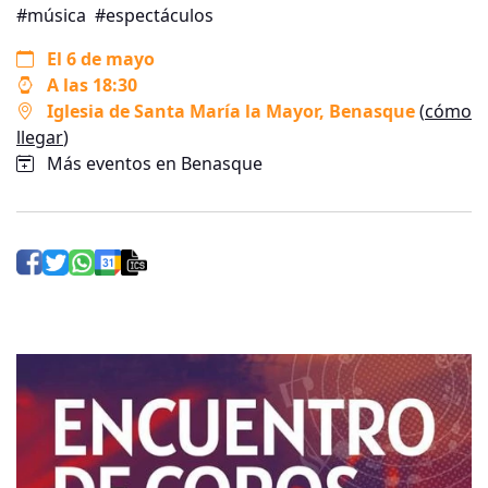
#música
#espectáculos
El 6 de mayo
A las 18:30
Iglesia de Santa María la Mayor
, Benasque
(
cómo
llegar
)
Más eventos en Benasque