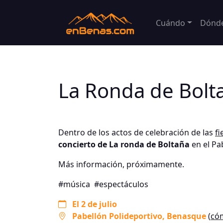
Cuándo
Dónd
La Ronda de Bolt
Dentro de los actos de celebración de las
fi
concierto de La ronda de Boltaña
en el Pab
Más información, próximamente.
#música
#espectáculos
El 2 de julio
Pabellón Polideportivo
, Benasque
(
cóm