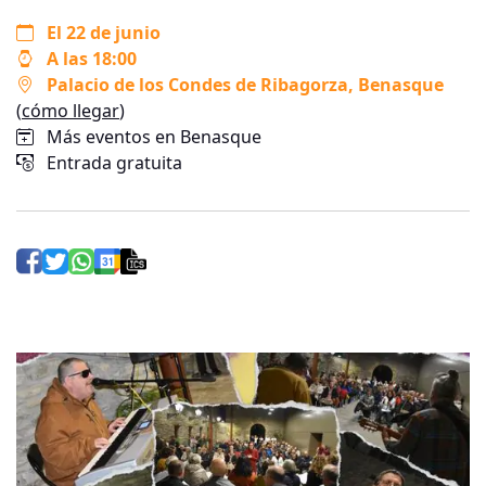
El 22 de junio
A las 18:00
Palacio de los Condes de Ribagorza
, Benasque
(
cómo llegar
)
Más eventos en Benasque
Entrada gratuita