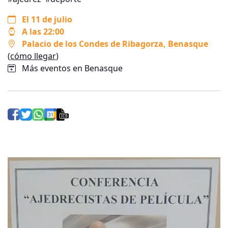
El 11 de julio
A las 22:00
Palacio de los Condes de Ribagorza
, Benasque
(
cómo llegar
)
Más eventos en Benasque