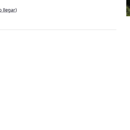
 llegar
)