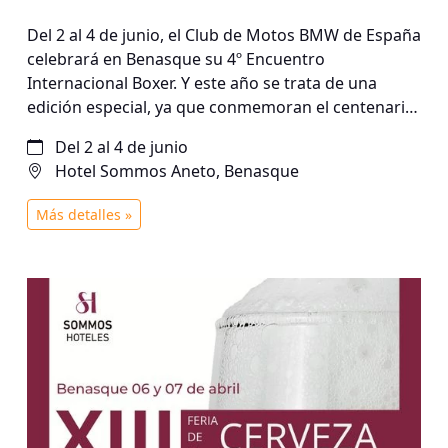
Del 2 al 4 de junio, el Club de Motos BMW de España
celebrará en Benasque su 4º Encuentro
Internacional Boxer. Y este año se trata de una
edición especial, ya que conmemoran el centenario
de su mítico motor. Aparte de una ruta por Francia y
Del 2 al 4 de junio
otra por la provincia de Huesca para visitar las
Hotel Sommos Aneto, Benasque
bodegas SOMMOS, han programado diversas
actividades durante todo el fin de semana, como
Más detalles »
mesas redondas y las charlas de Santiago García,
Campeón del Mundo de Moto Turismo, y Gustavo
Cuervo, motociclista profesional y autor de varios
libros de viajes, sobre los 100 años de BMW
Motorrad. Por supuesto, también se degustará la
gastronomía local y aprovecharán el encuentro
para entregar premios y reconocimientos
especiales a algunos de los participantes.
Igualmente, el evento tendrá su lado solidario ya
que quieren apoyar el trabajo de KM Solidarity,