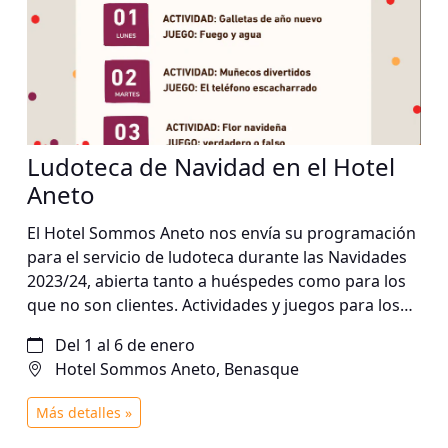
Ludoteca de Navidad en el Hotel
Aneto
El Hotel Sommos Aneto nos envía su programación
para el servicio de ludoteca durante las Navidades
2023/24, abierta tanto a huéspedes como para los
que no son clientes. Actividades y juegos para los
más pequeños, todos los días de 17 a 20h.
Del 1 al 6 de enero
Consultar los detalles en la imagen adjunta.
Hotel Sommos Aneto, Benasque
Más detalles »