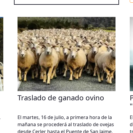
b
C
t
l
m
h
V
«
Traslado de ganado ovino
,
El martes, 16 de julio, a primera hora de la
E
mañana se procederá al traslado de ovejas
d
desde Cerler hasta el Puente de San Jaime.
t