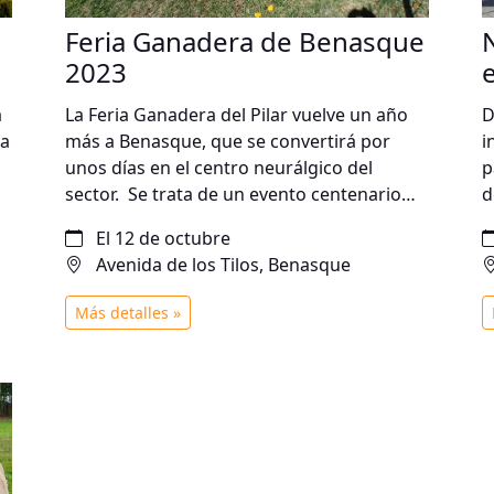
Feria Ganadera de Benasque
2023
a
La Feria Ganadera del Pilar vuelve un año
D
ia
más a Benasque, que se convertirá por
i
unos días en el centro neurálgico del
p
sector. Se trata de un evento centenario
d
que se realizaba en la villa cuando el
C
El 12 de octubre
ganado volvía de pasar el verano en los
a
Avenida de los Tilos, Benasque
pastos de alta montaña. La feria se perdió
a
a mediados del siglo XX pero se recuperó
C
Más detalles »
de nuevo en los años 80. Se llevará a cabo
a
también una muestra artesana y otras
C
propuestas paralelas.
6
c
r
c
r