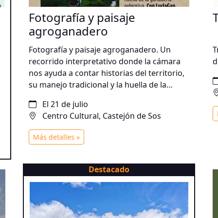
Fotografía y paisaje
agroganadero
Fotografía y paisaje agroganadero. Un
T
recorrido interpretativo donde la cámara
d
nos ayuda a contar historias del territorio,
su manejo tradicional y la huella de la
ganadería extensiva. Con LuciaGan
El 21 de julio
Información y
Centro Cultural, Castejón de Sos
reservas: pirinature.experiencias@gmail.com
Más detalles »
Destacado