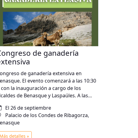
Congreso de ganadería
extensiva
ongreso de ganadería extensiva en
enasque. El evento comenzará a las 10:30
 con la inauguración a cargo de los
lcaldes de Benasque y Laspaúles. A las
0:45 h se presentará la Escuela de
El 26 de septiembre
astoreo de Aragón, seguida de una pausa
Palacio de los Condes de Ribagorza,
ara el café a las 12:15 h. Después, a las
enasque
2:45 h, se expondrá el Plan Relevo por
eticia Riaguas, y a las 13:15 h se hablará de
Más detalles »