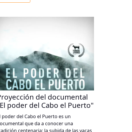
uenas prácticas en pastos con Isabel
asasús. Tras la comida, a las 16:00 h se
ratará el tema de la lengua azul, seguido a
as 17:00 h de casos de éxito en la alta
ontaña. El congreso finalizará a las 18:00
 con un homenaje a los ganaderos del
alle de Benasque y la entrega del premio
Guardián del Territorio».
Proyección del documental
"El poder del Cabo el Puerto"
l poder del Cabo el Puerto es un
ocumental que da a conocer una
radición centenaria: la subida de las vacas