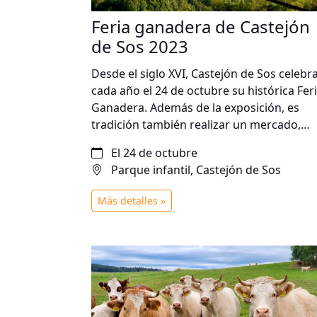
Feria ganadera de Castejón
de Sos 2023
Desde el siglo XVI, Castejón de Sos celebr
cada año el 24 de octubre su histórica Fer
Ganadera. Además de la exposición, es
tradición también realizar un mercado,
alguna exhibición y otras actividades que
El 24 de octubre
sirvan como punto de encuentro para los
Parque infantil, Castejón de Sos
vecinos de la localidad.
Más detalles »