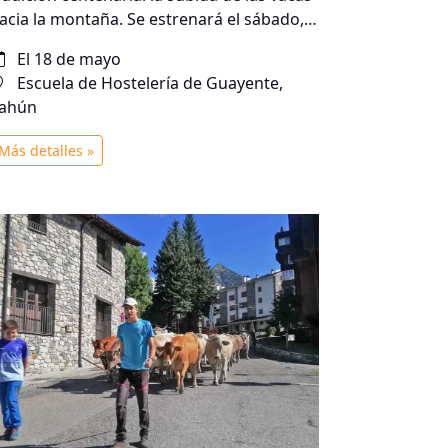
acia la montaña. Se estrenará el sábado,
8 de mayo, en Guayente. Después de la
El 18 de mayo
royección, mesa redonda con expertos de
Escuela de Hostelería de Guayente,
groturismo y ganadería extensiva y
ahún
egustación de la receta de estofado de
ernera de la Escuela de Hostelería
Más detalles »
uayente.