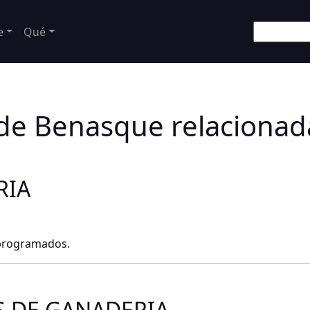
e
Qué
 de Benasque relacionad
RIA
 programados.
S DE GANADERIA