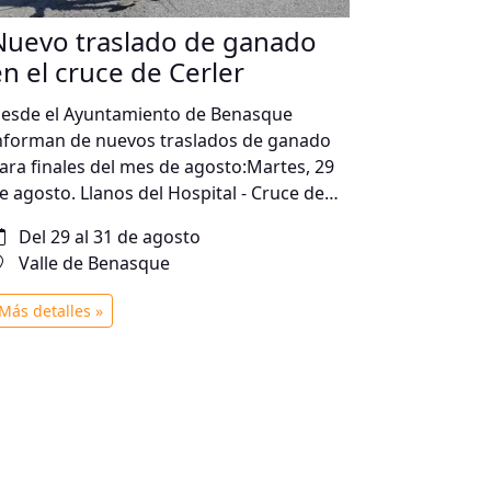
Nuevo traslado de ganado
en el cruce de Cerler
esde el Ayuntamiento de Benasque
nforman de nuevos traslados de ganado
ara finales del mes de agosto:Martes, 29
e agosto. Llanos del Hospital - Cruce de
erler - Cerler (pueblo) - Sector
Del 29 al 31 de agosto
mpriu. Desde las 9h.Miércoles, 30 de
Valle de Benasque
gosto. Sector ardonés - Cerler (pueblo) -
ruce de Cerler. Desde las 15h.Jueves, 31 de
Más detalles »
gosto. Sector ardonés - Cerler (pueblo) -
ruce de Cerler - Valle de Estós. Desde las
h AM. Estos movimientos afectarán a las
arreteras del municipio A-139 y A-2617. Se
uega extremar la precaución a quien
ircule por ellas en esas fechas, ya que la
eacción de los animales es imprevisible.