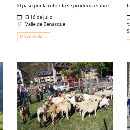
.
El paso por la rotonda se producirá sobre
h
las 8 AM.
1
El 16 de julio
p
Valle de Benasque
a
S
d
Más detalles »
t
G