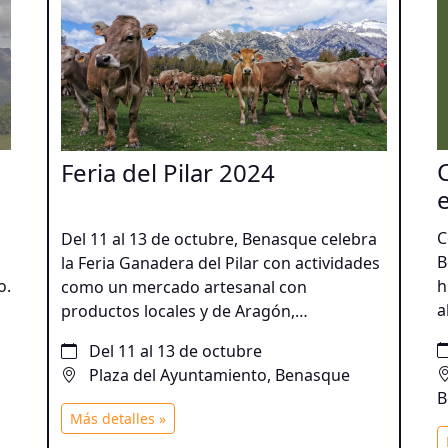
Feria del Pilar 2024
C
Del 11 al 13 de octubre, Benasque celebra
B
la Feria Ganadera del Pilar con actividades
o.
h
como un mercado artesanal con
a
productos locales y de Aragón,
1
exhibiciones de artesanos y propuestas
Del 11 al 13 de octubre
P
infantiles con juegos tradicionales.
Plaza del Ayuntamiento, Benasque
p
B
1
Más detalles »
L