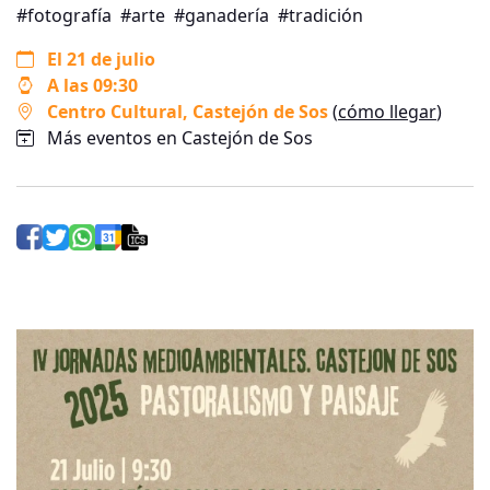
#fotografía
#arte
#ganadería
#tradición
El 21 de julio
A las 09:30
Centro Cultural
, Castejón de Sos
(
cómo llegar
)
Más eventos en Castejón de Sos