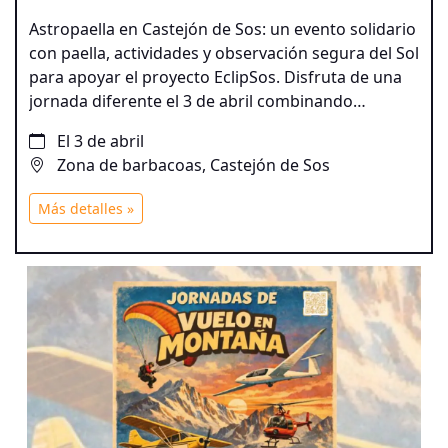
Astropaella en Castejón de Sos: un evento solidario
con paella, actividades y observación segura del Sol
para apoyar el proyecto EclipSos. Disfruta de una
jornada diferente el 3 de abril combinando
gastronomía y astronomía mientras colaboras con
El 3 de abril
el lanzamiento de un globo sonda durante el
Zona de barbacoas, Castejón de Sos
eclipse de 2026.
Más detalles »