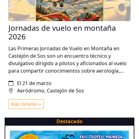
Jornadas de vuelo en montaña
2026
Las Primeras Jornadas de Vuelo en Montaña en
Castejón de Sos son un encuentro técnico y
divulgativo dirigido a pilotos y aficionados al vuelo
para compartir conocimientos sobre aerología,
seguridad operativa y toma de decisiones en
El 21 de marzo
entornos de montaña. El evento reunirá a
Aeródromo, Castejón de Sos
instructores, especialistas en emergencias y pilotos
experimentados que impartirán ponencias y
Más detalles »
experiencias prácticas sobre el vuelo en el Pirineo y
otros escenarios de alta montaña.
Destacado