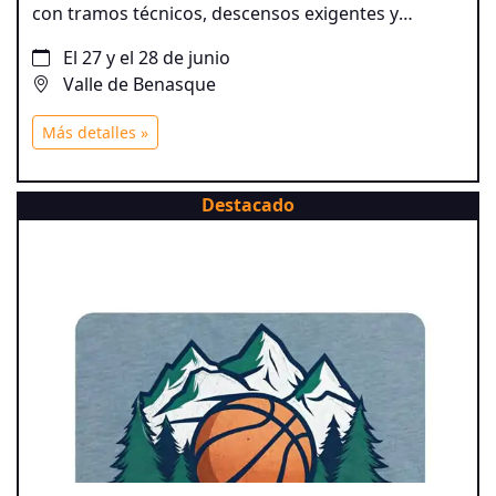
con tramos técnicos, descensos exigentes y
paisajes espectaculares. Más que una carrera, es
El 27 y el 28 de junio
una experiencia total en el corazón del Valle de
Valle de Benasque
Benasque, combinando adrenalina, comunidad
biker y entorno natural único.
Más detalles »
Destacado