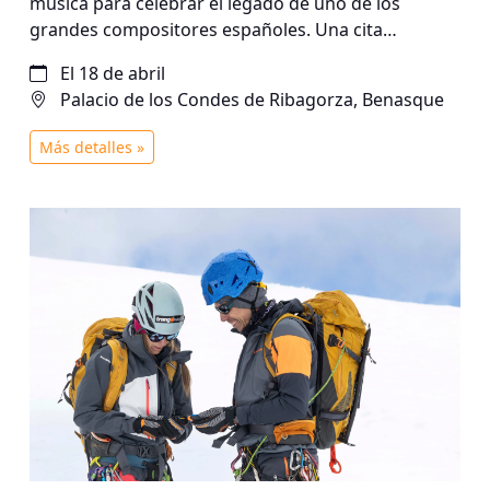
música para celebrar el legado de uno de los
grandes compositores españoles. Una cita
emocionante donde talento, formación y pasión
El 18 de abril
por la música se unen en un reconocimiento
Palacio de los Condes de Ribagorza, Benasque
colectivo a su obra.
Más detalles »